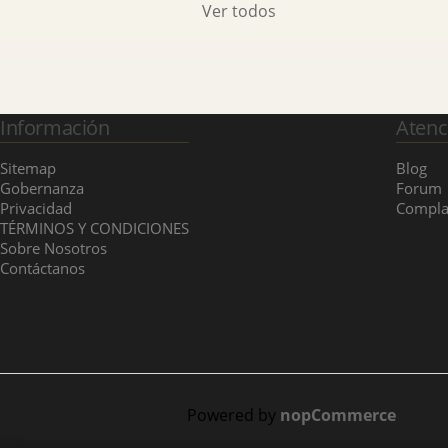
Ver todos
Información
Atenc
Sitemap
Blog
Gobernanza
Forum
Privacidad
Compla
TÉRMINOS Y CONDICIONES
Sobre Nosotros
Contáctanos
Powered by
nopCommerce