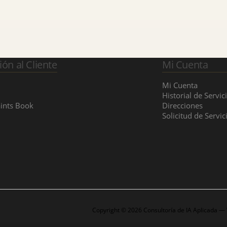
ión al Cliente
Mi Cuenta
Mi Cuenta
Historial de Servic
ints Book
Direcciones
Solicitud de Servic
Copyright © 2026 Consultoría de IA Aplicada —