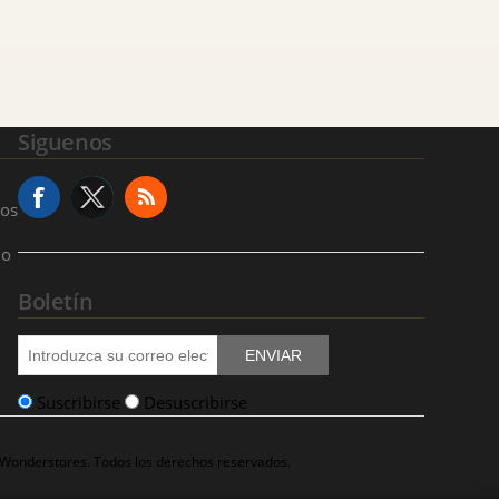
Siguenos
ios
io
Boletín
ENVIAR
Suscribirse
Desuscribirse
 Wonderstores. Todos los derechos reservados.