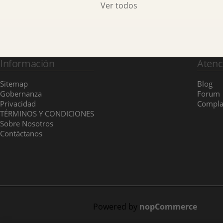
Ver todos
Información
Atenc
Sitemap
Blog
Gobernanza
Forum
Privacidad
Compla
TÉRMINOS Y CONDICIONES
Sobre Nosotros
Contáctanos
Powered by
nopCommerce