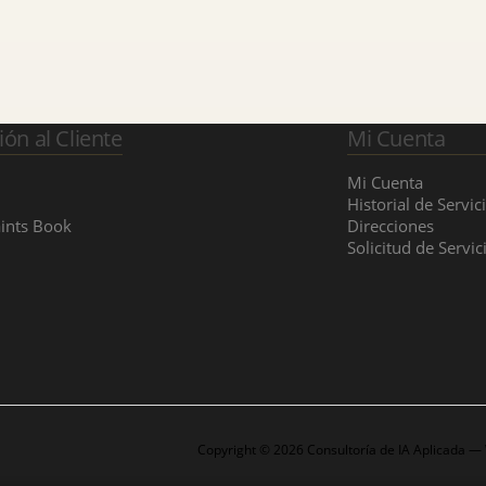
ión al Cliente
Mi Cuenta
Mi Cuenta
Historial de Servic
ints Book
Direcciones
Solicitud de Servic
Copyright © 2026 Consultoría de IA Aplicada —