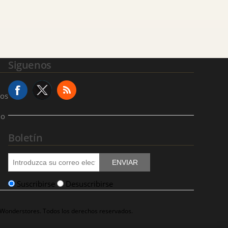
Siguenos
ios
io
Boletín
ENVIAR
Suscribirse
Desuscribirse
 Wonderstores. Todos los derechos reservados.