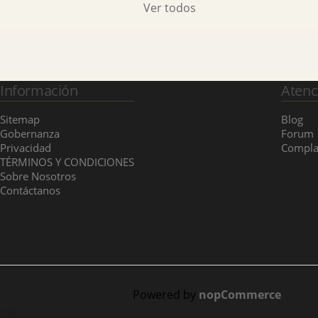
Ver todos
Información
Atenc
Sitemap
Blog
Gobernanza
Forum
Privacidad
Compla
TÉRMINOS Y CONDICIONES
Sobre Nosotros
Contáctanos
Powered by
nopCommerce