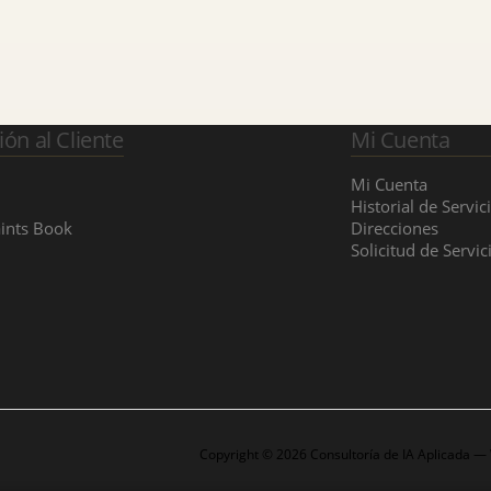
ión al Cliente
Mi Cuenta
Mi Cuenta
Historial de Servic
ints Book
Direcciones
Solicitud de Servic
Copyright © 2026 Consultoría de IA Aplicada —