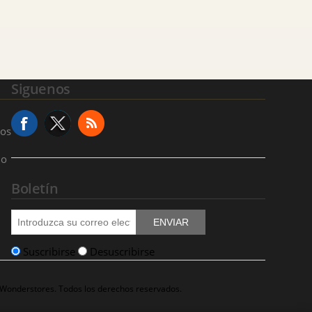
Siguenos
ios
io
Boletín
ENVIAR
Suscribirse
Desuscribirse
 Wonderstores. Todos los derechos reservados.