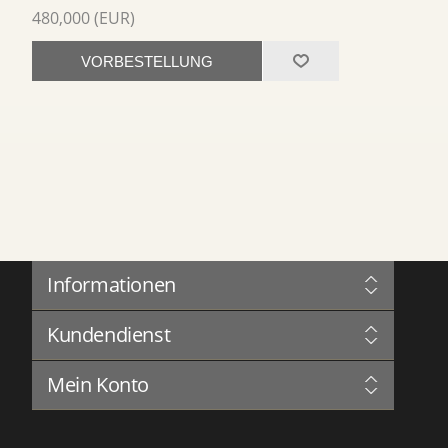
480,000 (EUR)
VORBESTELLUNG
Informationen
Sitemap
Kundendienst
Governance
Datenschutz
Blog
Nutzungsbedingungen
Mein Konto
Forum
Über Uns
Complaints Book
Kontakt aufnehmen
Mein Konto
Serviceverlauf