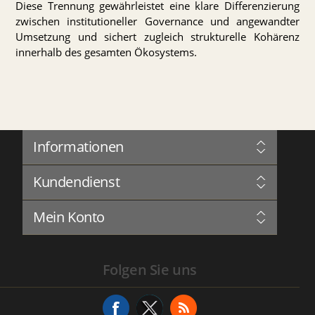
Diese Trennung gewährleistet eine klare Differenzierung
zwischen institutioneller Governance und angewandter
Umsetzung und sichert zugleich strukturelle Kohärenz
innerhalb des gesamten Ökosystems.
Informationen
Sitemap
Kundendienst
Governance
Datenschutz
Blog
Nutzungsbedingungen
Mein Konto
Forum
Über Uns
Complaints Book
Kontakt aufnehmen
Mein Konto
Serviceverlauf
Folgen Sie uns
Adressen
Serviceanfrage