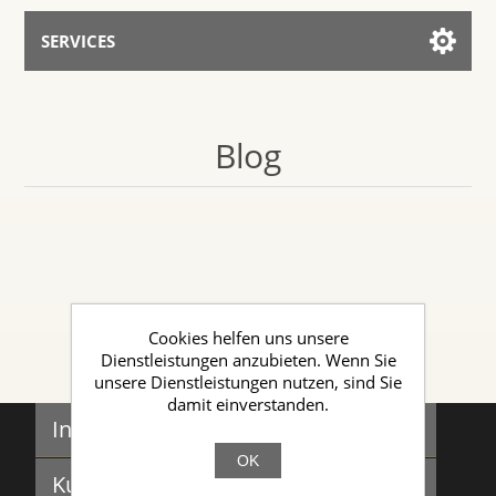
SERVICES
Services for AI
Blog
Mit dem Assistenten sprechen
Cookies helfen uns unsere
Dienstleistungen anzubieten. Wenn Sie
unsere Dienstleistungen nutzen, sind Sie
damit einverstanden.
Informationen
OK
Sitemap
Kundendienst
Governance