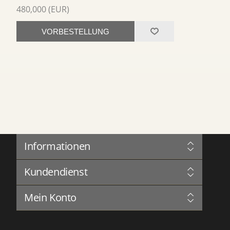
480,000 (EUR)
VORBESTELLUNG
Informationen
Sitemap
Kundendienst
Governance
Datenschutz
Blog
Nutzungsbedingungen
Mein Konto
Forum
Über Uns
Complaints Book
Kontakt aufnehmen
Mein Konto
Serviceverlauf